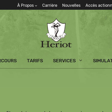
À Propos
Carrière
Nouvelles
Accès actionn
RCOURS
TARIFS
SERVICES
SIMULA