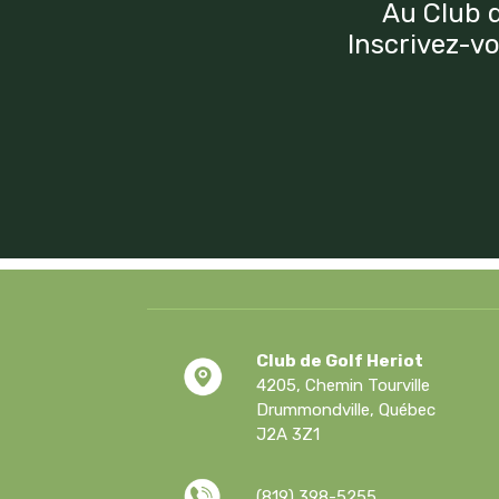
Au Club d
Inscrivez-vo
Club de Golf Heriot
4205, Chemin Tourville
Drummondville, Québec
J2A 3Z1
(819) 398-5255