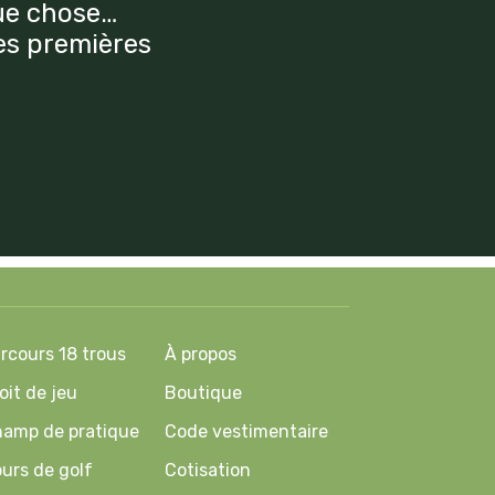
que chose…
des premières
rcours 18 trous
À propos
oit de jeu
Boutique
amp de pratique
Code vestimentaire
urs de golf
Cotisation